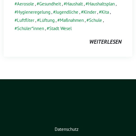
Aerosole
,
Gesundheit
,
Haushalt
,
Haushaltsplan
,
Hygieneregelung
,
Jugendliche
,
Kinder
,
Kita
,
Luftfliter
,
Lüftung
,
Maßnahmen
,
Schule
,
Schüler*innen
,
Stadt Wesel
WEITERLESEN
Datenschutz