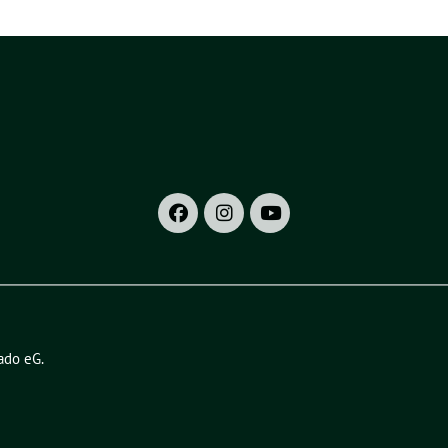
ado eG
.