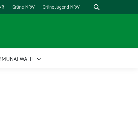
Suche
VR
Grüne NRW
Grüne Jugend NRW
MMUNALWAHL
Zeige
Untermenü