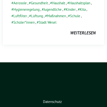
Aerosole
,
Gesundheit
,
Haushalt
,
Haushaltsplan
,
Hygieneregelung
,
Jugendliche
,
Kinder
,
Kita
,
Luftfliter
,
Lüftung
,
Maßnahmen
,
Schule
,
Schüler*innen
,
Stadt Wesel
WEITERLESEN
Datenschutz