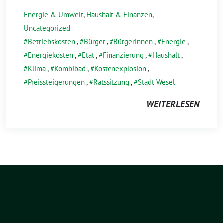
Energie & Umwelt
,
Haushalt & Finanzen
,
Uncategorized
Betriebskosten
,
Bürger
,
Bürgerinnen
,
Energie
,
Energiekosten
,
Etat
,
Finanzierung
,
Haushalt
,
Klima
,
Kombibad
,
Kostenexplosion
,
Preissteigerungen
,
Ratssitzung
,
Stadt Wesel
WEITERLESEN