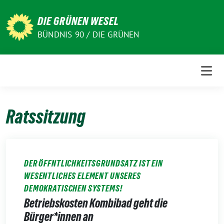
Weiter
zum
DIE GRÜNEN WESEL
Inhalt
BÜNDNIS 90 / DIE GRÜNEN
Ratssitzung
DER ÖFFNTLICHKEITSGRUNDSATZ IST EIN
WESENTLICHES ELEMENT UNSERES
DEMOKRATISCHEN SYSTEMS!
Betriebskosten Kombibad geht die
Bürger*innen an