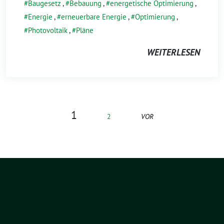
Baugesetz
,
Bebauung
,
energetische Optimierung
,
Energie
,
erneuerbare Energie
,
Optimierung
,
Photovoltaik
,
Pläne
WEITERLESEN
1
2
VOR