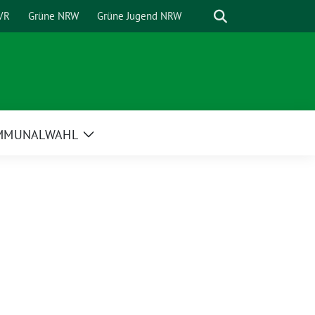
Suche
VR
Grüne NRW
Grüne Jugend NRW
MMUNALWAHL
Zeige
Untermenü