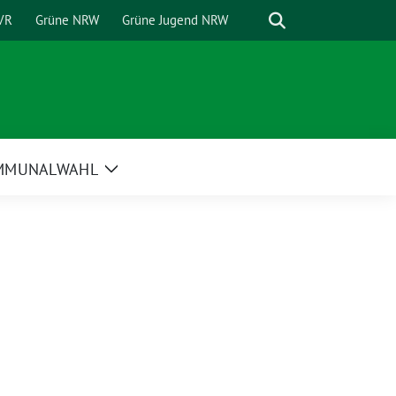
Suche
VR
Grüne NRW
Grüne Jugend NRW
MMUNALWAHL
Zeige
Untermenü