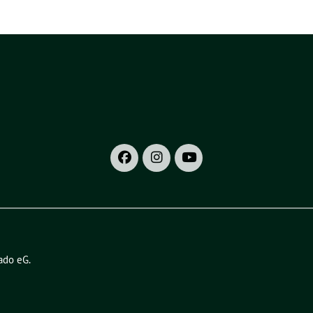
ado eG
.