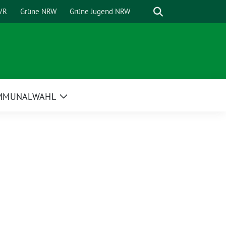
Suche
VR
Grüne NRW
Grüne Jugend NRW
MMUNALWAHL
Zeige
Untermenü