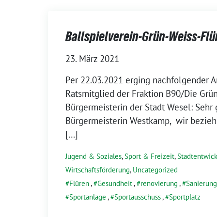
Ballspielverein-Grün-Weiss-Flü
23. März 2021
Per 22.03.2021 erging nachfolgender An
Ratsmitglied der Fraktion B90/Die Grü
Bürgermeisterin der Stadt Wesel: Sehr
Bürgermeisterin Westkamp, wir beziehe
[…]
Jugend & Soziales
,
Sport & Freizeit
,
Stadtentwic
Wirtschaftsförderung
,
Uncategorized
Flüren
,
Gesundheit
,
renovierung
,
Sanierung
Sportanlage
,
Sportausschuss
,
Sportplatz