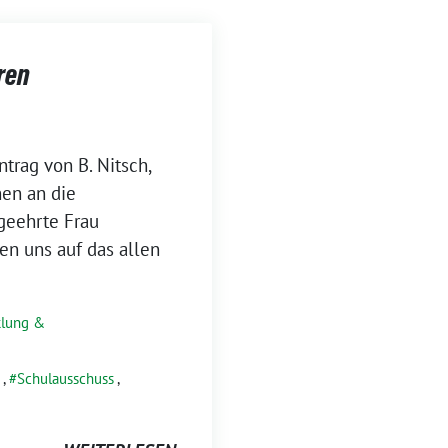
ren
trag von B. Nitsch,
nen an die
 geehrte Frau
n uns auf das allen
klung &
,
Schulausschuss
,