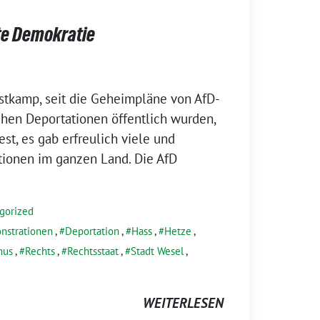
te Demokratie
stkamp, seit die Geheimpläne von AfD-
schen Deportationen öffentlich wurden,
test, es gab erfreulich viele und
tionen im ganzen Land. Die AfD
gorized
nstrationen
,
Deportation
,
Hass
,
Hetze
,
mus
,
Rechts
,
Rechtsstaat
,
Stadt Wesel
,
WEITERLESEN