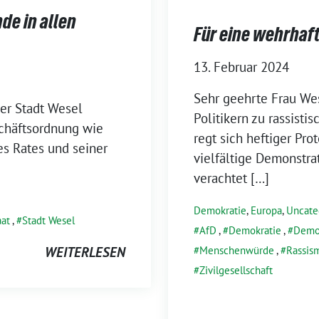
de in allen
Für eine wehrhaf
13. Februar 2024
Sehr geehrte Frau We
er Stadt Wesel
Politikern zu rassisti
eschäftsordnung wie
regt sich heftiger Pro
des Rates und seiner
vielfältige Demonstra
verachtet […]
Demokratie
,
Europa
,
Uncate
aat
,
Stadt Wesel
AfD
,
Demokratie
,
Demo
Menschenwürde
,
Rassis
WEITERLESEN
Zivilgesellschaft