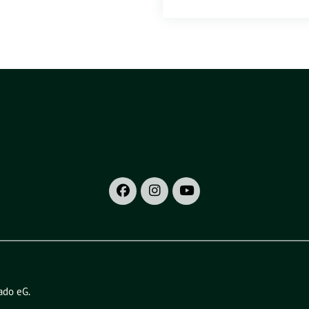
ado eG
.