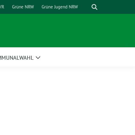
Suche
VR
Grüne NRW
Grüne Jugend NRW
MMUNALWAHL
Zeige
Untermenü