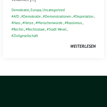
Demokratie
,
Europa
,
Uncategorized
AfD
,
Demokratie
,
Demonstrationen
,
Deportation
,
Hass
,
Hetze
,
Menschenwürde
,
Rassismus
,
Rechts
,
Rechtsstaat
,
Stadt Wesel
,
Zivilgesellschaft
WEITERLESEN