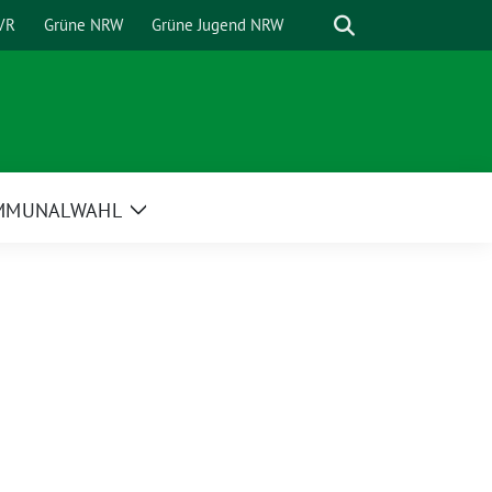
Suche
VR
Grüne NRW
Grüne Jugend NRW
MMUNALWAHL
Zeige
Untermenü