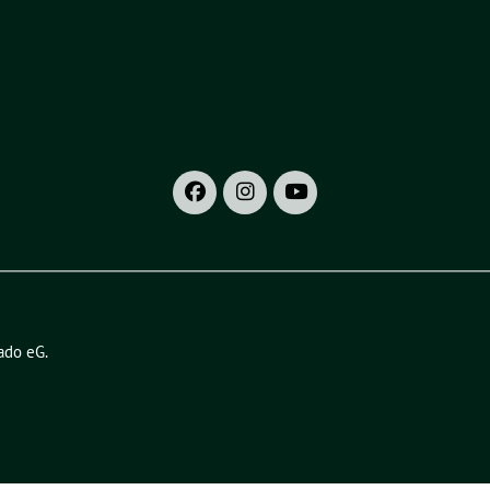
ado eG
.