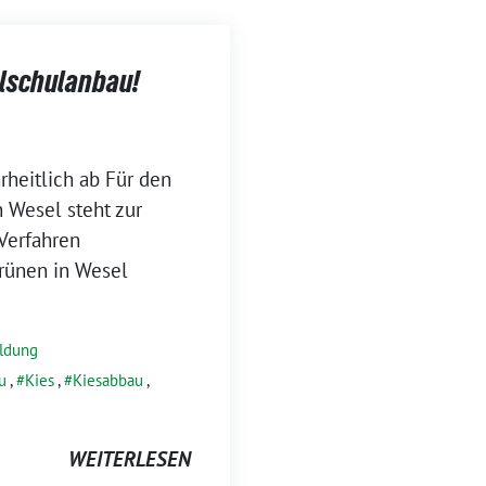
alschulanbau!
heitlich ab Für den
 Wesel steht zur
-Verfahren
Grünen in Wesel
ldung
u
,
Kies
,
Kiesabbau
,
WEITERLESEN