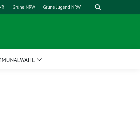
Suche
VR
Grüne NRW
Grüne Jugend NRW
MMUNALWAHL
Zeige
Untermenü