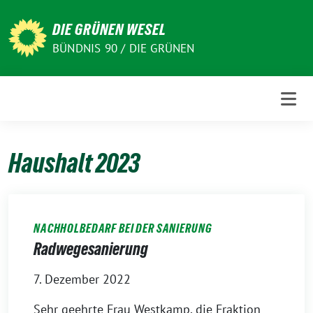
Weiter
zum
DIE GRÜNEN WESEL
Inhalt
BÜNDNIS 90 / DIE GRÜNEN
Haushalt 2023
NACHHOLBEDARF BEI DER SANIERUNG
Radwegesanierung
7. Dezember 2022
Sehr geehrte Frau Westkamp, die Fraktion