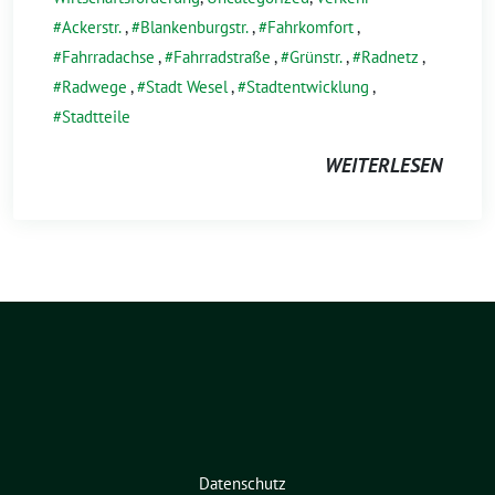
Ackerstr.
,
Blankenburgstr.
,
Fahrkomfort
,
Fahrradachse
,
Fahrradstraße
,
Grünstr.
,
Radnetz
,
Radwege
,
Stadt Wesel
,
Stadtentwicklung
,
Stadtteile
WEITERLESEN
Datenschutz