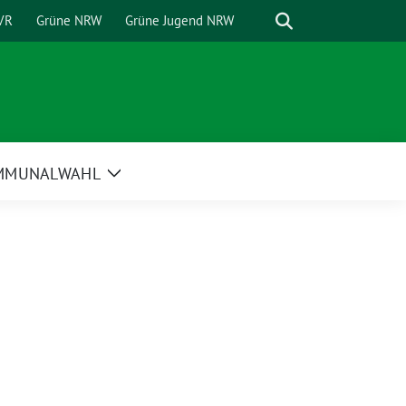
Suche
VR
Grüne NRW
Grüne Jugend NRW
MMUNALWAHL
Zeige
Untermenü