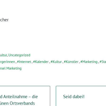
raktionssprecher
ultur
,
Uncategorized
rgerinnen
,
Internet
,
Kalender
,
Kultur
,
Künstler
,
Marketing
,
St
sel Marketing
nd Anteilnahme – die
Seid dabei!
ünen Ortsverbands