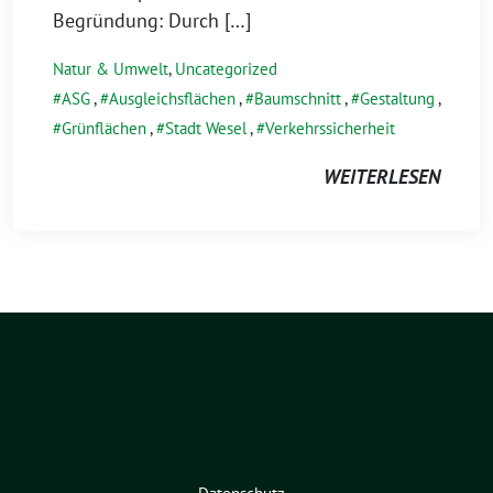
Begründung: Durch […]
Natur & Umwelt
,
Uncategorized
ASG
,
Ausgleichsflächen
,
Baumschnitt
,
Gestaltung
,
Grünflächen
,
Stadt Wesel
,
Verkehrssicherheit
WEITERLESEN