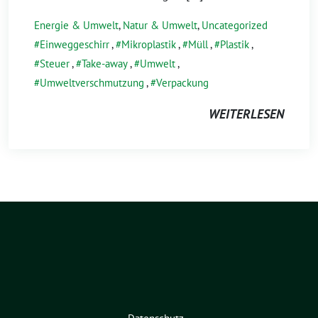
Energie & Umwelt
,
Natur & Umwelt
,
Uncategorized
Einweggeschirr
,
Mikroplastik
,
Müll
,
Plastik
,
Steuer
,
Take-away
,
Umwelt
,
Umweltverschmutzung
,
Verpackung
WEITERLESEN