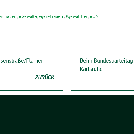
enFrauen
,
Gewalt-gegen-Frauen
,
gewaltfrei
,
UN
isenstraße/Flamer
Beim Bundesparteitag 
Karlsruhe
ZURÜCK