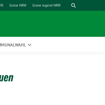
Suche
VR
Grüne NRW
Grüne Jugend NRW
MMUNALWAHL
Zeige
Untermenü
auen