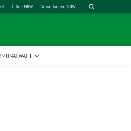
Suche
VR
Grüne NRW
Grüne Jugend NRW
MMUNALWAHL
Zeige
Untermenü