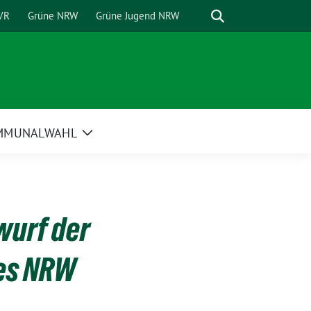
Suche
VR
Grüne NRW
Grüne Jugend NRW
MMUNALWAHL
Zeige
Untermenü
wurf der
es NRW