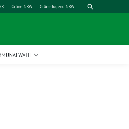
Suche
VR
Grüne NRW
Grüne Jugend NRW
MMUNALWAHL
Zeige
Untermenü