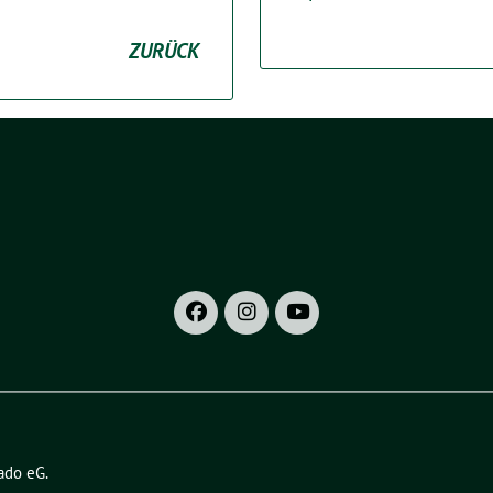
ZURÜCK
ado eG
.