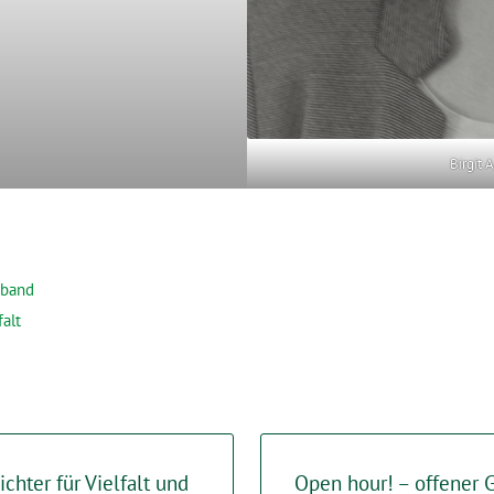
Birgit 
rband
falt
chter für Vielfalt und
Open hour! – offener