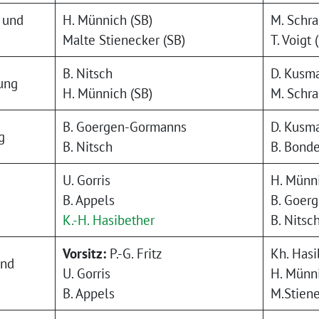
 und
H. Münnich (SB)
M. Schr
Malte Stienecker (SB)
T. Voigt 
B. Nitsch
D. Kusma
ung
H. Münnich (SB)
M. Schr
B. Goergen-Gormanns
D. Kusma
g
B. Nitsch
B. Bonde
U. Gorris
H. Münni
B. Appels
B. Goer
K.-H. Hasibether
B. Nitsc
Vorsitz:
P.-G. Fritz
Kh. Hasi
und
U. Gorris
H. Münni
B. Appels
M.Stiene