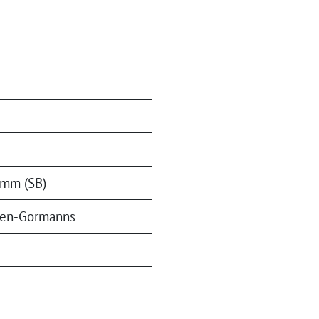
z
amm (SB)
gen-Gormanns