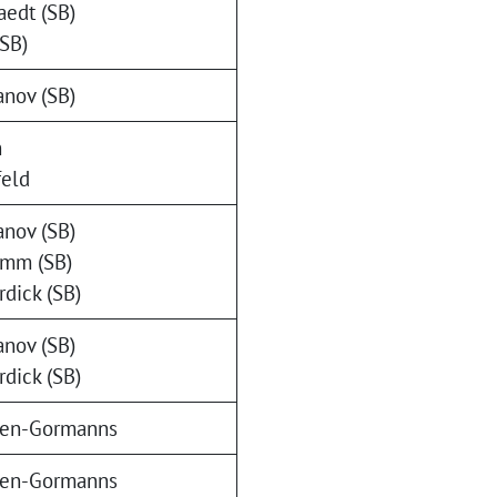
edt (SB)
(SB)
nov (SB)
h
feld
nov (SB)
amm (SB)
rdick (SB)
nov (SB)
rdick (SB)
gen-Gormanns
gen-Gormanns