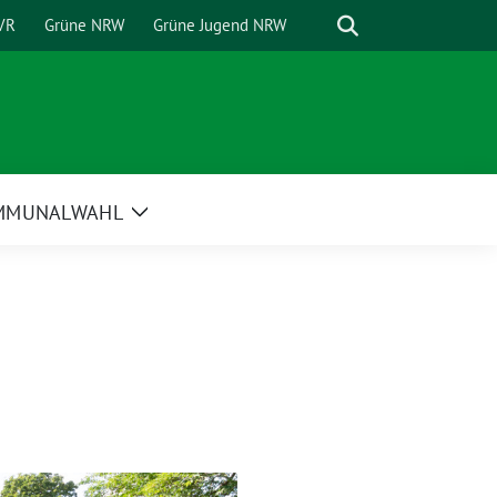
Suche
VR
Grüne NRW
Grüne Jugend NRW
MMUNALWAHL
Zeige
Untermenü