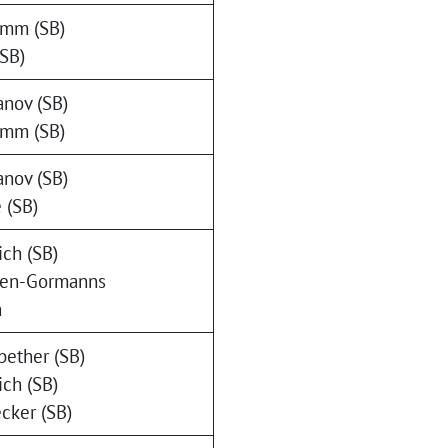
amm (SB)
(SB)
nov (SB)
amm (SB)
nov (SB)
 (SB)
ch (SB)
gen-Gormanns
h
bether (SB)
ch (SB)
cker (SB)