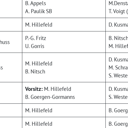
B. Appels
M.Densta
A. Paulik SB
T. Voigt 
M. Hillefeld
D. Kusma
P.-G. Fritz
B. Nitsc
huss
U. Gorris
M. Hille
D. Kusma
M. Hillefeld
ss
M. Schr
B. Nitsch
S. Weste
Vorsitz:
M. Hillefeld
D. Kusma
B. Goergen-Gormanns
S. Weste
M. Hillefeld
B. Goer
M. Hillefeld
B. Goer