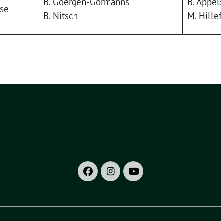
B. Goergen-Gormanns
B. Appel
sse
B. Nitsch
M. Hille