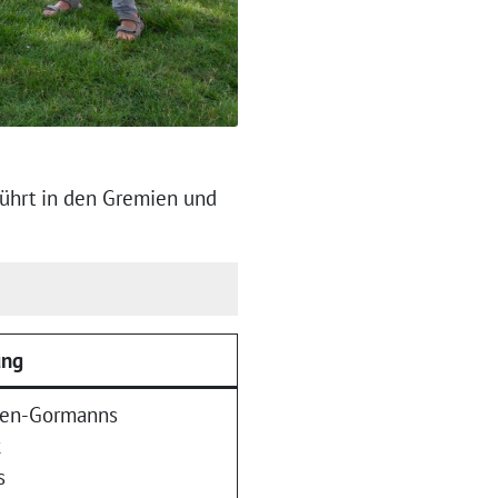
führt in den Gremien und
ung
gen-Gormanns
k
s