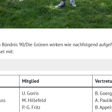
on Bündnis 90/Die Grünen wirken wie nachfolgend aufge
el mit:
Mitglied
Vertret
U. Gorris
B. Goer
uss
M. Hillefeld
A. Pauli
P.-G. Fritz
B. Appel