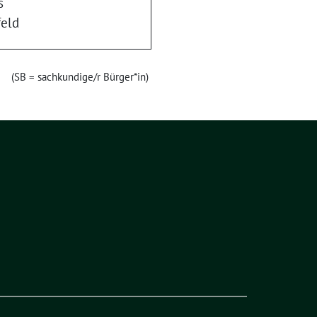
s
feld
(SB = sachkundige/r Bürger*in)